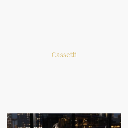
perfettamente in qualsiasi contesto ambientale.
Cassetti
Esistono due tipologie di cassetti. Il primo è costruito con pannelli
di legno e disponibile in una vasta gamma di misure,
comunemente impiegato in armadi e soggiorni. Il secondo tipo è
realizzato con tecnologie moderne, presenta sponde in metallo ed
è caratterizzato da robustezza ed eleganza. Questo ultimo tipo è
prevalentemente utilizzato in cucine e bagni, ma può essere
adattato a qualsiasi arredamento.