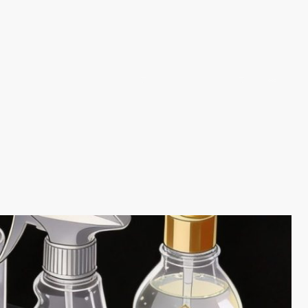
me
Arredamenti su misura
Piani di lavoro