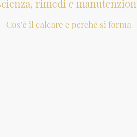
Scienza, rimedi e manutenzion
Cos’è il calcare e perché si forma
are è un deposito solido costituito principalmente da
carbonato di cal
a il risultato di un preciso processo termodinamico legato alla solu
 anidride carbonica (
2
) dall'atmosfera e dal suolo, diventando 
CO
calcaree, trasformando il carbonato di calcio insolubile in
bicarbonat
'acqua corrente. Tuttavia, quando scaldiamo l'acqua nei nostri impiant
a è la seguente:
2
↑
 carbonica e la precipitazione del carbonato di calcio sotto forma di c
tta, dobbiamo distinguere tra:
icarbonati. Scompare con l'ebollizione perché il calcare precipita (il
li come cloruri o solfati che non precipitano con il calore e richied
ssere rimossi.