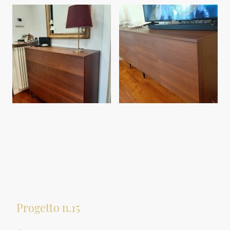
Progetto n.15