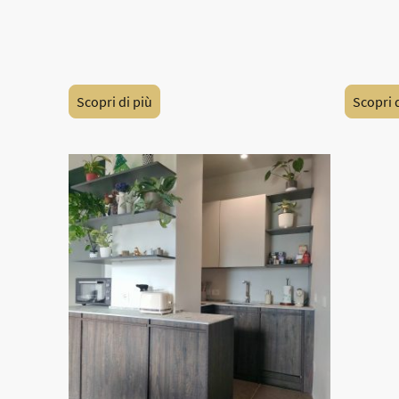
ungo una
Cucine disposte in configurazione
Cucine d
i.
angolare.
U.
Scopri di più
Scopri d