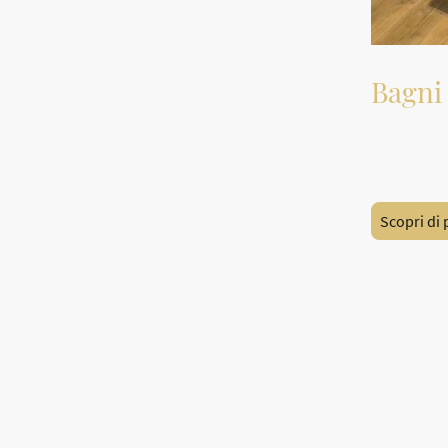
Bagni
Arredo per 
terra
Scopri di 