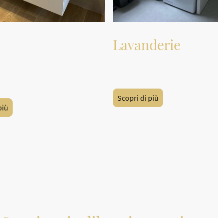
Lavanderie
bagno sospesi o in appoggio a
Mobili lavanderia in varie confi
Scopri di più
più