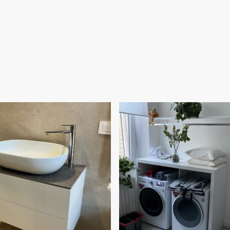
L'arredamento del bagno è generalmente caratterizzato da uno
stile essenziale con un forte focus sul design. Al contrario, i mobili
per lavanderia sono progettati per rispondere a esigenze pratiche.
Questi elementi, infatti, sono realizzati con una chiara attenzione
all'utilizzo e alla funzionalità, risultando adeguati alle necessità
specifiche degli utenti. Nelle liste i nostri progetti realizzati con
motivazioni e caratteristiche.