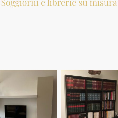
Soggiorni e librerie su misura
La scelta del design nell'area living è influenzata dalla
configurazione dell'appartamento, specialmente in spazi open
space che uniscono cucina e soggiorno. Le scelte si basano
principalmente su considerazioni estetiche, che spaziano da
mobili essenziali a soluzioni più elaborate. Le librerie, pur
mantenendo la loro funzione primaria di contenimento, si
evolvono per adattarsi a un design più contemporaneo. Nelle liste i
progetti realizzati.