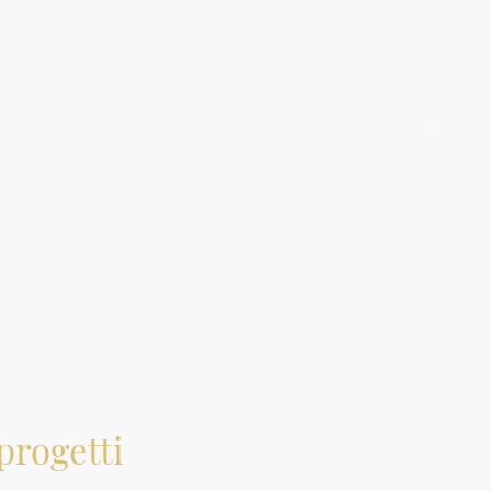
me
Arredamenti su misura
Piani di lavoro
progetti