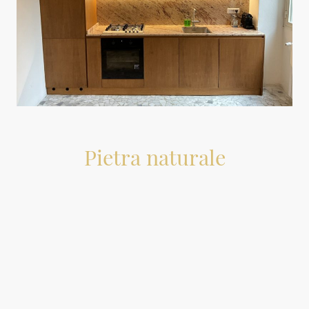
Pietra naturale
L’ambiente cucina e il bagno richiedono piani con determinate caratteristiche
tecniche ed estetiche, di conseguenza sono state selezionate alcune pietre
naturali con le caratteristiche adatte all’ambiente domestico per resistenza e
colore. Ogni pietra naturale è un opera d’arte inimitabile e unica, per colore,
struttura e venatura. La combinazione di queste varietà naturale con le più
diverse finiture delle superfici rende ogni piano espressione del tocco e dello
stile personale.
Tipologie di pietre
- Quarzite
La quarzite fa parte delle rocce metamorfiche. Alte temperature e pressione