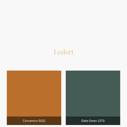
I colori
Tutti i colori in questa pagina sono disponibili solo su ordinazione
Cinnamon 5032
Slate Green 2370