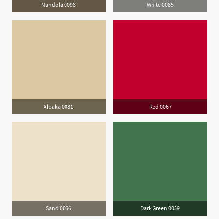
Mandola 0098
White 0085
Alpaka 0081
Red 0067
Sand 0066
Dark Green 0059