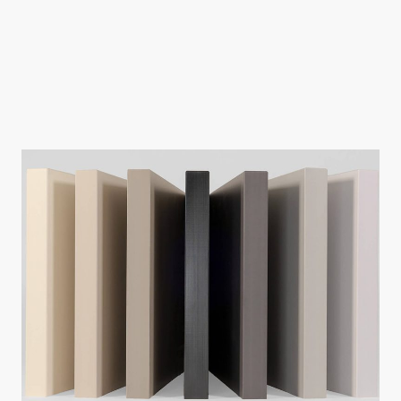
In questa pagina, forniamo un elenco completo di tutti i colori tinta
unita di Fundermax in laminato. Disponibili solo su ordinazione.