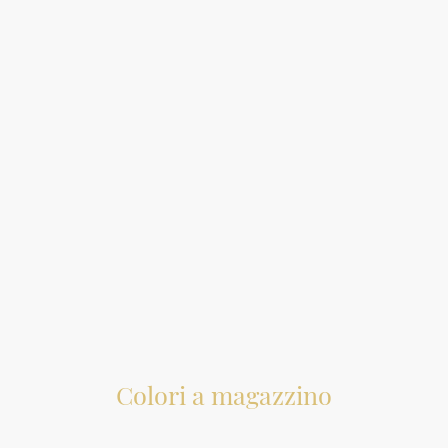
Minimo € 1.950,00
Massimo € 2.570,00
Prezzi indicativi per un top per cucina da cm300x60 con un alzatina, un
foro per piano cottura sopratop e un foro per lavello sottotop:
Spessore 12mm:
Minimo € 2.290,00
Massimo € 2.910,00
Prezzi Iva inclusa
Colori a magazzino
Nella galleria tutti i colori disponibili a magazzino