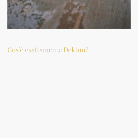
Cos’è esattamente Dekton?
Il Dekton appartiene alla famiglia delle
pietre sinterizzate
, una categoria di
materiali di nuova generazione che offrono prestazioni tecniche straordinarie.
È definito più precisamente come una superficie "ultracompatta", risultato di
una miscela sofisticata di oltre 20 minerali naturali. Tra questi troviamo materie
prime di altissima qualità utilizzate per produrre vetro, ceramiche di ultima
generazione e quarzo, accuratamente selezionate e combinate per creare un
prodotto unico.
In pratica, il Dekton perfeziona in poche ore ciò che la natura impiega migliaia di
anni a creare.
Questa composizione avanzata è solo l'inizio. Ciò che rende il Dekton
veramente eccezionale è l'innovativo processo produttivo che lo porta alla vita,
conferendogli proprietà fisiche e meccaniche ineguagliabili.