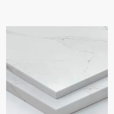
Dekton è un materiale di elevata qualità che arricchisce l'ambiente cucina. Le
sue caratteristiche distintive lo rendono particolarmente adatto per
l'installazione di lavelli a filo e sottotop.