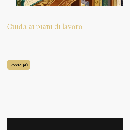
Guida ai piani di lavoro
A questo link è disponibile una guida dettagliata sui materiali più comuni
utilizzati per i piani di lavoro in cucina e bagno. Tale guida offre informazioni
utili sulle caratteristiche, i vantaggi e gli svantaggi di ciascun materiale,
permettendo di fare scelte informate e appropriate per le proprie esigenze.
Scopri di più