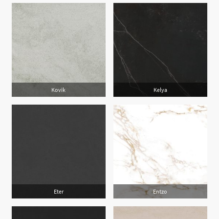
Kovik
Kelya
Eter
Entzo