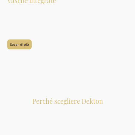
Vasche integrate
La nostra sezione dedicata alle vasche integrate, progettate specificamente per
i piani cucina e bagno. Questi prodotti offrono un'ottima soluzione estetica e
funzionale, permettendo una migliore integrazione degli spazi. Inoltre, le
vasche integrate sono disponibili in vari materiali e finiture, garantendo
un'ampia scelta per soddisfare le esigenze di stile e praticità.
Scopri di più
Perché scegliere Dekton
In sintesi, Dekton rappresenta la scelta ideale per chi cerca
un connubio perfetto tra
bellezza estetica, funzionalità
ineguagliabile e durata nel tempo
. È una superficie
progettata per superare i limiti dei materiali tradizionali,