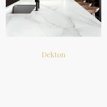
Dekton
Nel panorama dell'arredamento moderno, l'innovazione tecnologica sta
trasformando radicalmente gli spazi in cui viviamo. In particolare, l'ambiente
cucina non è più solo un'area di servizio, ma il cuore pulsante della casa, un
luogo di condivisione dove estetica e funzionalità devono convivere in perfetta
armonia. Tra le innovazioni più importanti degli ultimi anni spiccano le
pietre
sinterizzate o ultracompatte
, materiali all'avanguardia che stanno
ridefinendo gli standard di resistenza e design. In questo contesto, Dekton, un
marchio prodotto dall'azienda spagnola Cosentino, si afferma come uno degli
esponenti di punta di questa rivoluzione, a fianco di altri importanti player
come Lapitec e Neolith, ridefinendo gli standard di resistenza e design.