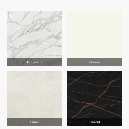
Disponibili nello spessore 12mm e 20mm, finitura opaco
Morpheus
Moone
Lunar
Laurent