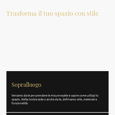
Trasforma il tuo spazio con stile
Ogni casa ha la sua storia, ogni famiglia le sue abitudini. Per questo realizziamo
cabine armadio su misura, progettate non solo per adattarsi perfettamente ai
tuoi spazi, ma per rispecchiare il tuo modo di vivere la casa.
Dal primo sopralluogo alla consegna finale, ti accompagniamo in ogni fase del
progetto con l’esperienza di oltre 30 anni nel settore dell’arredamento. Non
vendiamo cucina standard: creiamo soluzioni uniche che nascono dalle tue
esigenze e dalla nostra passione per il dettaglio.
Sopralluogo
Veniamo da te per prendere le misure esatte e capire come utilizzi lo
spazio. Nella nostra sede o anche da te, definiamo stile, materiali e
funzionalità.