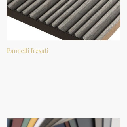
Pannelli fresati
Offriamo pannelli fresati o con superfici lavorate in 3D, realizzati in diverse
essenze di legno o con finitura laccata opaca. Questi pannelli sono ideali per
rivestire le pareti delle cabine armadio.