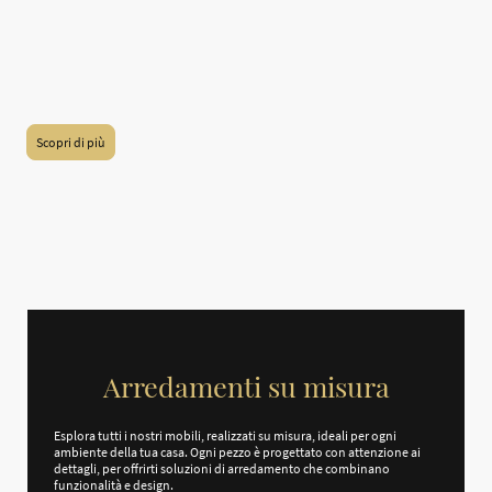
realizzati. Questa raccolta non si limita a mostrare le nostre competenze, ma
offre anche un'opportunità per stimolare la tua creatività e assisterti nella
realizzazione delle tue idee di design. Potrai trovare esempi pratici e indicazioni
utili, pensati per ispirarti e guidarti verso innovative soluzioni. Siamo qui per
supportarti nel tuo percorso creativo, contribuendo a creare l'ambiente
desiderato. Insieme, possiamo trasformare le tue visioni in realtà.
Scopri di più
Arredamenti su misura
Esplora tutti i nostri mobili, realizzati su misura, ideali per ogni
ambiente della tua casa. Ogni pezzo è progettato con attenzione ai
dettagli, per offrirti soluzioni di arredamento che combinano
funzionalità e design.