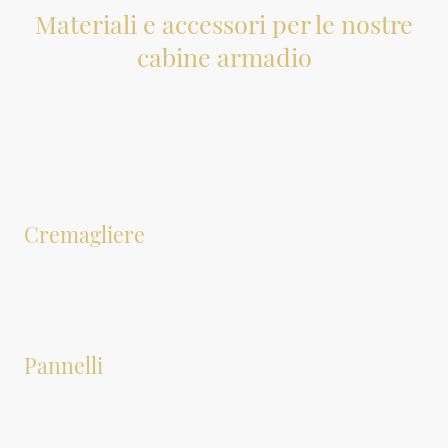
Materiali e accessori per le nostre
cabine armadio
Da Ottavio Arredamenti, ci impegniamo a offrire solo i migliori materiali per le
vostre cabine armadio. Esplora la nostra selezione di laminati innovativi e
superfici moderne che si uniscono per creare spazi funzionali e dal design
accattivante.
Cremagliere
La componente principale di questo tipo di cabina sono i profili a cremagliera,
fabbricati in alluminio. Questi profili vengono ancorati al muro e servono sia
per sostenere i pannelli di rivestimento delle pareti sia per fissare tutti i
supporti necessari per i vari componenti della cabina.
Pannelli
La maggior parte delle richieste che riceviamo riguarda il laminato, un materiale
apprezzato per la sua versatilità e resistenza. Ci teniamo a sottolineare che, per
le cabine armadio, è possibile scegliere tra una varietà di materiali disponibili.