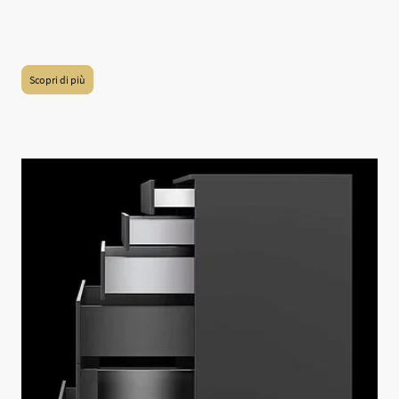
Il materiale più utilizzato per le cabine armadio è il laminato, ma su richiesta è
possibile selezionare altri colori e materiali. Offriamo un'ampia gamma di
opzioni in termini di materiali e colori, consentendovi di creare il design che
meglio risponde alle vostre esigenze e preferenze estetiche.
Scopri di più