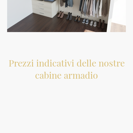
Immagine realizzata con IA
Prezzi indicativi delle nostre
cabine armadio
Composizione tipo di una cabina
Misure: L.300cm H.270cm P.55cm
n.06 ripiani
n.01 cassettiera (03 cassetti)
n.06 tubi appendiabiti