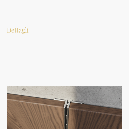
Oltre ai cassetti, offriamo una selezione completa di accessori per cabine
armadio. Questi elementi possono ottimizzare lo spazio disponibile,
aumentando l'efficienza e la funzionalità della tua cabina. La scelta degli
accessori adeguati facilita l'accesso agli oggetti e contribuisce a mantenere
l'ordine, rispondendo in modo preciso alle varie esigenze di storage.
Dettagli
Tubi appendiabiti adatti alle cabine
Cassetti con guida ammortizzata per la massima silenziosità
Illuminazione LED personalizzabile per ogni ambiente