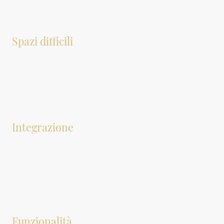
Spazi difficili
Soffitti bassi, pilastri, angoli irrregolari: quello che per altri è un problema, per
noi è una sfida stimolante. Trasformiamo ogni vincolo architettonico in
un’opportunità di design.
Integrazione
Oltre all'illuminazione, le opzioni di integrazione in una cabina armadio sono
limitate. Tuttavia, un mobile su misura offre la possibilità di soddisfare diverse
esigenze, adattandosi alle preferenze e necessità del cliente nel miglior modo
possibile.
Funzionalità