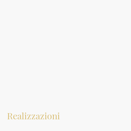
Prezzi indicativi
Laminato € 3.050,00
Laccato opaco € 4.040,00
Legno rovere naturale € 4.720,00
Prezzi Iva inclusa.
Realizzazioni
La nostra sezione presenta una selezione di progetti di arredo su misura da noi