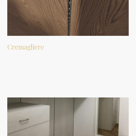
Cremagliere
I profili a cremagliera sono disponibili in diverse varianti, progettate in base al
materiale di rivestimento del muro e alla loro collocazione all'interno della
cabina. Questi profili presentano una serie di fori che consentono
l'installazione di supporti per mensole e altri accessori, permettendo anche la
possibilità di spostarli in base alle esigenze.