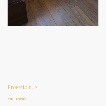
Progetto n.12
Vano scala