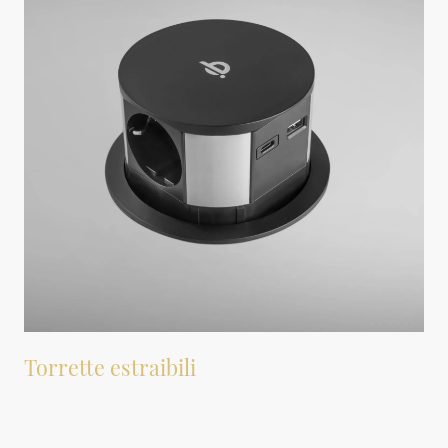
Torrette estraibili
Torrette estraibili con prese elettriche possono essere installate nei nostri piani
di lavoro. Questi elementi consentono di avere accesso a prese di corrente
senza dover ricorrere a prolunghe o prese multiple esterne. Le torrette sono