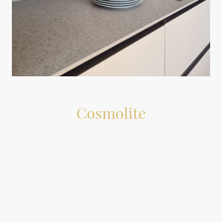
Cosmolite
Cosmolite® è "la Materia Nuova" creata da Stone Italiana,
una superficie high-tech pensata per l'arredamento della
tua casa. Si tratta di un materiale innovativo e 100% privo di
quarzo, progettato non solo per essere bello, ma
soprattutto per migliorare la vita di ogni giorno grazie a
caratteristiche uniche di funzionalità, sicurezza e rispetto
per l'ambiente. Questa pagina ti guiderà alla scoperta delle
qualità che lo rendono la scelta ideale per le superfici più
vissute, come il top della cucina, e a quali soluzioni e costi