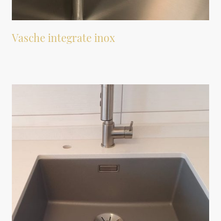
Vasche integrate inox
Per chi preferisce l’acciaio ma senza i gradini e fessure dei lavelli sotto top.