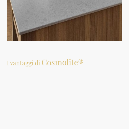
Cosmolite®
I vantaggi di
Cosmolite® trasforma la vita quotidiana in cucina, offrendo performance
superiori che garantiscono tranquillità e comfort.
1.
Estrema Resistenza
Il piano in Cosmolite® è progettato per resistere a tutte le
sollecitazioni tipiche di una cucina attiva. È robusto contro graffi e abrasioni, e
la sua resistenza al calore è certificata fino a 180°C. Questo significa che puoi
vivere la tua cucina senza preoccupazioni: avrai una superficie che rimane bella
nel tempo, perché non si graffia.