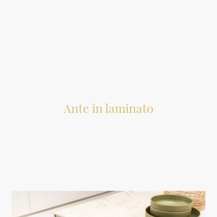
In queste pagine, illustriamo materiali appropriati per la
realizzazione di ante per mobili, prodotti dalla nostra azienda o
utili come sostituzioni a mobili esistenti.
Ante in laminato
Le ante sono costituite da pannelli non rifiniti in truciolare,
listellare o altri materiali, rivestiti con fogli di laminato di 1 mm di
spessore e successivamente rifiniti con bordi. Esiste una vasta
gamma di laminati e bordi tra cui scegliere. Ogni anta è realizzata
su misura in base alle esigenze specifiche.