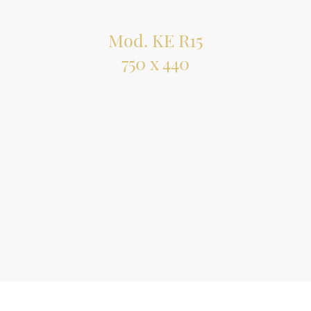
Mod. KE R15
750 x 440
Incasso sottotop
Acciaio AISI 304
Dimensioni vasca: 710 x 400
Piletta 3” 1/2
Acciaio spazzolato € 332,00
Acciaio Gun Metal € 919,00
Acciaio Copper € 919,00
Acciaio Gold € 919,00
Prezzi IVA esclusa