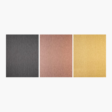
304 Satinato. Per ottenere superfici estremamente lucenti e
igieniche, tutti i prodotti Foster vengono trattati con spazzole
realizzate in fibra vegetale, capaci di levigare senza danneggiare la
materia in profondità, garantendo così un'altissima qualità estetica
e funzionale.