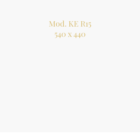
Mod. KE R15
540 x 440
Incasso sottotop
Acciaio AISI 304
Dimensioni vasca: 500 x 400
Piletta 3” 1/2
Acciaio spazzolato € 260,00
Acciaio Gun Metal € 699,00
Acciaio Copper € 699,00
Acciaio Gold € 699,00
Prezzi IVA esclusa