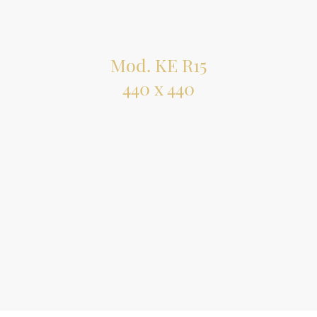
Mod. KE R15
440 x 440
Incasso sottotop
Acciaio AISI 304
Dimensioni vasca: 400 x 400
Piletta 3” 1/2
Acciaio spazzolato € 211,00
Acciaio Gun Metal € 638,00
Acciaio Copper € 638,00
Acciaio Gold € 638,00
Prezzi IVA esclusa