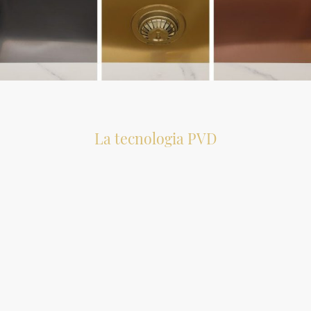
La tecnologia PVD
Il PVD, acronimo di Physical Vapor Deposition, è una tecnologia
avanzata utilizzata per la deposizione di pellicole metalliche sottili
su vari manufatti. Questa tecnologia è stata adottata da Foster per
migliorare le prestazioni dei suoi elettrodomestici, lavelli, piani
cottura e miscelatori. Il processo di deposizione avviene in una
camera a vuoto, dove metalli pregiati come il cromo, il titanio o il
vanadio vengono evaporati. Le particelle metalliche così formate,
dotate di elevata energia cinetica, si depositano sul manufatto
attraverso un campo elettrico, generato da una differenza di
potenziale. La tecnologia PVD è fisica, non chimica, e permette di
ottenere caratteristiche fisiche e meccaniche superiori, adattabili in
base alle esigenze. I prodotti PVD di Foster si distinguono per la